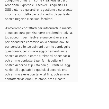
congiunto di marchi come Visa, MasterCard,
American Express e Discover. I requisiti PCI-
DSS aiutano a garantire la gestione sicura delle
informazioni della carta di credito da parte del
nostro negozio e dei suoi fornitori.
-Potremmo contattarti per informarti in merito
al tuo account, per risolvere problemi relativi al
tuo account, per risolvere una controversia,
per riscuotere commissioni o somme dovute,
per sondare le tue opinioni tramite sondaggi o
questionari, per inviare aggiornamenti sulla
nostra azienda, o come altrimenti necessario
potremmo contattarti per far rispettare il
nostro Accordo stipulato con gli utenti, le leggi
nazionali applicabili e qualsiasi accordo che
potremmo avere con te. A tal fine, potremmo
contattarti via email, telefono, sms e posta
ordinaria.
- Ci riserviamo il diritto di modificare questa
informativa sulla privacy in qualsiasi momento,
quindi ti preghiamo di controllarla
frequentemente. Cambiamenti e chiarimenti